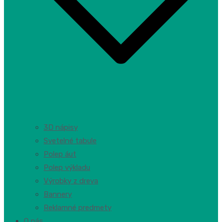
3D nápisy
Svetelné tabule
Polep áut
Polep výkladu
Výrobky z dreva
Bannery
Reklamné predmety
O nás