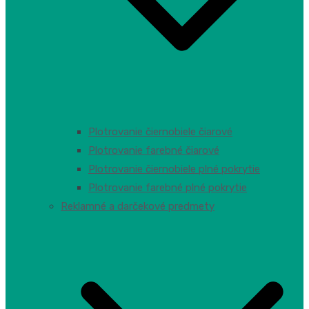
Plotrovanie čiernobiele čiarové
Plotrovanie farebné čiarové
Plotrovanie čiernobiele plné pokrytie
Plotrovanie farebné plné pokrytie
Reklamné a darčekové predmety