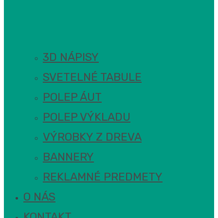
3D NÁPISY
SVETELNÉ TABULE
POLEP ÁUT
POLEP VÝKLADU
VÝROBKY Z DREVA
BANNERY
REKLAMNÉ PREDMETY
O NÁS
KONTAKT