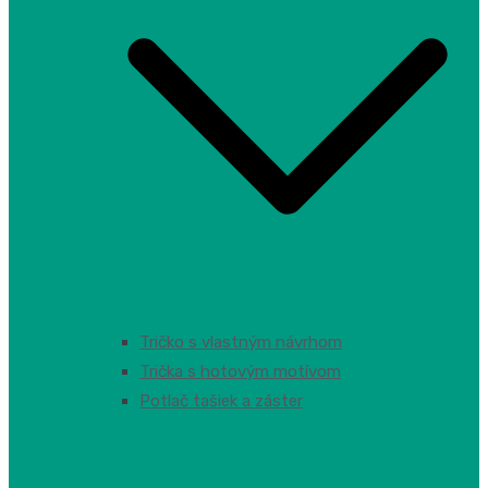
Tričko s vlastným návrhom
Trička s hotovým motívom
Potlač tašiek a záster