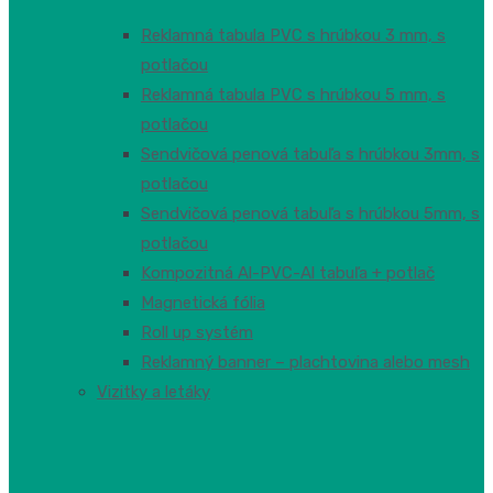
Reklamná tabula PVC s hrúbkou 3 mm, s
potlačou
Reklamná tabula PVC s hrúbkou 5 mm, s
potlačou
Sendvičová penová tabuľa s hrúbkou 3mm, s
potlačou
Sendvičová penová tabuľa s hrúbkou 5mm, s
potlačou
Kompozitná Al-PVC-Al tabuľa + potlač
Magnetická fólia
Roll up systém
Reklamný banner – plachtovina alebo mesh
Vizitky a letáky