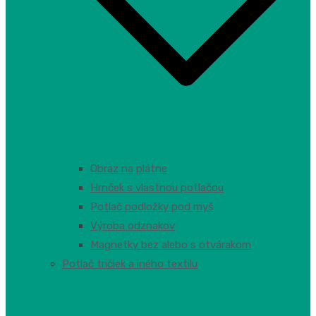
Obraz na plátne
Hrnček s vlastnou potlačou
Potlač podložky pod myš
Výroba odznakov
Magnetky bez alebo s otvárakom
Potlač tričiek a iného textilu