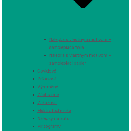
Nálepka s vlastným motívom –
samolepiaca fólia
Nálepka s vlastným motívom –
samolepiaci papier
Covidové
Príkazové
Výstražné
Záchranné
Zákazové
Elektrotechnické
Nálepky na auto
Piktogramy