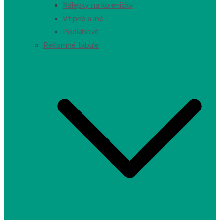
Nálepky na koreničky
Vtipné a iné
Podlahové
Reklamné tabule