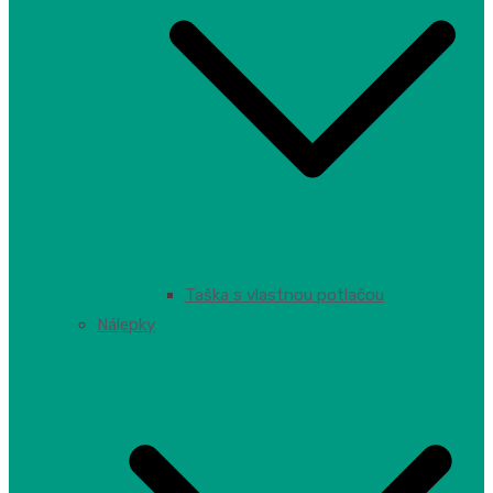
Taška s vlastnou potlačou
Nálepky