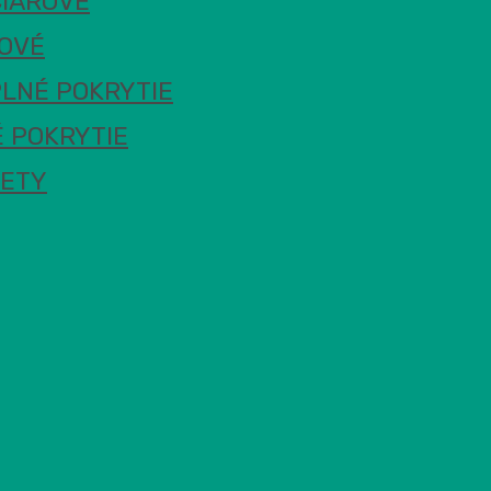
ČIAROVÉ
ROVÉ
PLNÉ POKRYTIE
 POKRYTIE
METY