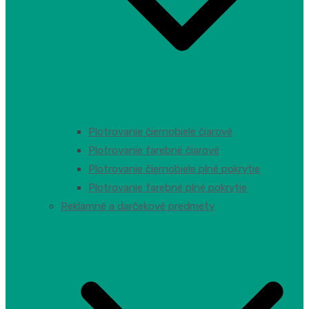
Plotrovanie čiernobiele čiarové
Plotrovanie farebné čiarové
Plotrovanie čiernobiele plné pokrytie
Plotrovanie farebné plné pokrytie
Reklamné a darčekové predmety