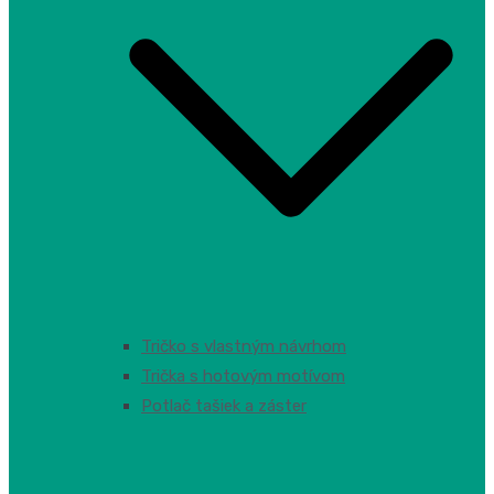
Tričko s vlastným návrhom
Trička s hotovým motívom
Potlač tašiek a záster