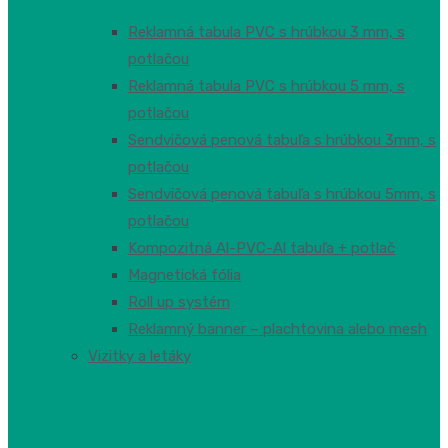
Reklamná tabula PVC s hrúbkou 3 mm, s
potlačou
Reklamná tabula PVC s hrúbkou 5 mm, s
potlačou
Sendvičová penová tabuľa s hrúbkou 3mm, s
potlačou
Sendvičová penová tabuľa s hrúbkou 5mm, s
potlačou
Kompozitná Al-PVC-Al tabuľa + potlač
Magnetická fólia
Roll up systém
Reklamný banner – plachtovina alebo mesh
Vizitky a letáky