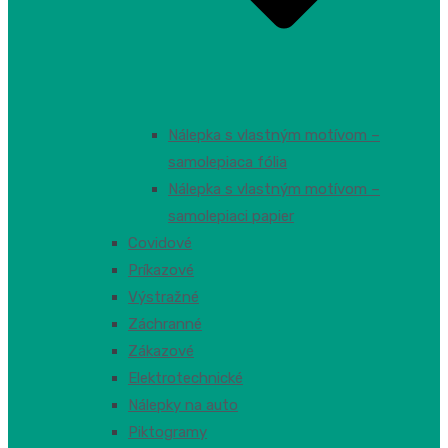
Nálepka s vlastným motívom –
samolepiaca fólia
Nálepka s vlastným motívom –
samolepiaci papier
Covidové
Príkazové
Výstražné
Záchranné
Zákazové
Elektrotechnické
Nálepky na auto
Piktogramy