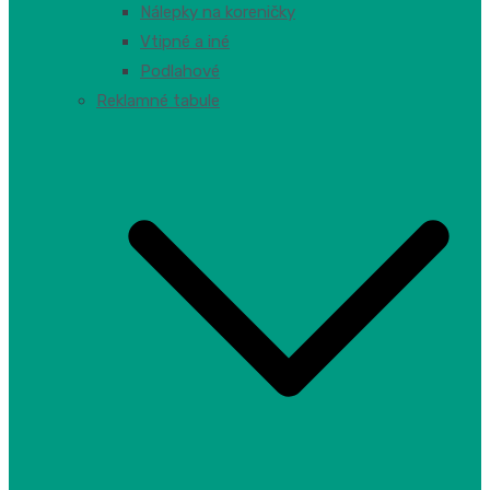
Nálepky na koreničky
Vtipné a iné
Podlahové
Reklamné tabule