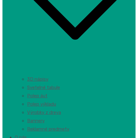
3D nápisy
Svetelné tabule
Polep áut
Polep výkladu
Výrobky z dreva
Bannery
Reklamné predmety
O nás