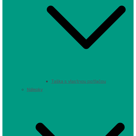
Taška s vlastnou potlačou
Nálepky