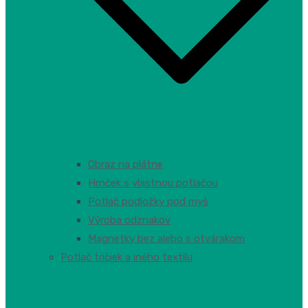
Obraz na plátne
Hrnček s vlastnou potlačou
Potlač podložky pod myš
Výroba odznakov
Magnetky bez alebo s otvárakom
Potlač tričiek a iného textilu