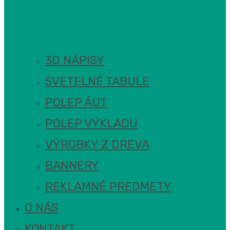
3D NÁPISY
SVETELNÉ TABULE
POLEP ÁUT
POLEP VÝKLADU
VÝROBKY Z DREVA
BANNERY
REKLAMNÉ PREDMETY
O NÁS
KONTAKT