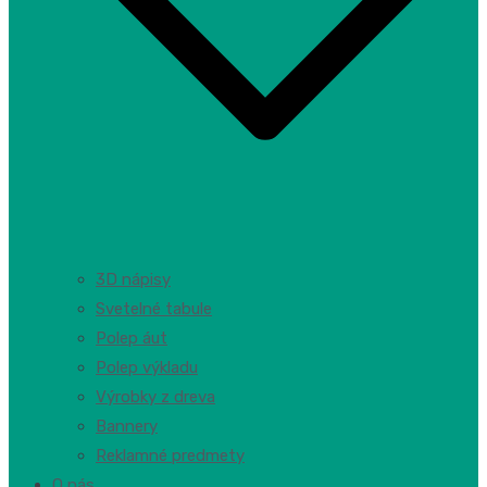
3D nápisy
Svetelné tabule
Polep áut
Polep výkladu
Výrobky z dreva
Bannery
Reklamné predmety
O nás