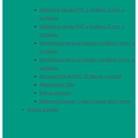
Reklamná tabula PVC s hrúbkou 3 mm, s
potlačou
Reklamná tabula PVC s hrúbkou 5 mm, s
potlačou
Sendvičová penová tabuľa s hrúbkou 3mm, s
potlačou
Sendvičová penová tabuľa s hrúbkou 5mm, s
potlačou
Kompozitná Al-PVC-Al tabuľa + potlač
Magnetická fólia
Roll up systém
Reklamný banner – plachtovina alebo mesh
Vizitky a letáky