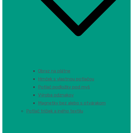
Obraz na plátne
Hrnček s vlastnou potlačou
Potlač podložky pod myš
Výroba odznakov
Magnetky bez alebo s otvárakom
Potlač tričiek a iného textilu