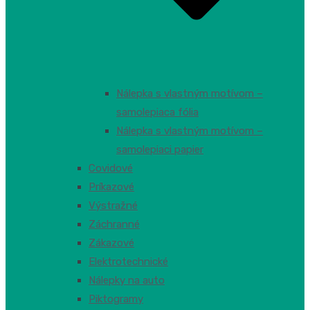
Nálepka s vlastným motívom –
samolepiaca fólia
Nálepka s vlastným motívom –
samolepiaci papier
Covidové
Príkazové
Výstražné
Záchranné
Zákazové
Elektrotechnické
Nálepky na auto
Piktogramy