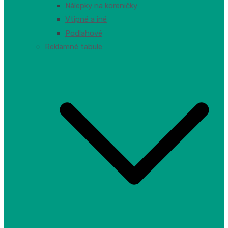
Nálepky na koreničky
Vtipné a iné
Podlahové
Reklamné tabule