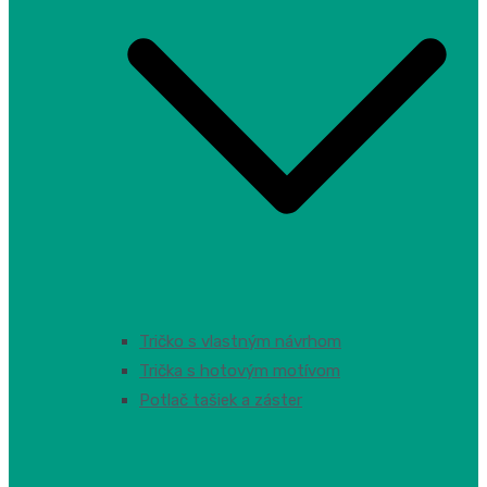
Tričko s vlastným návrhom
Trička s hotovým motívom
Potlač tašiek a záster