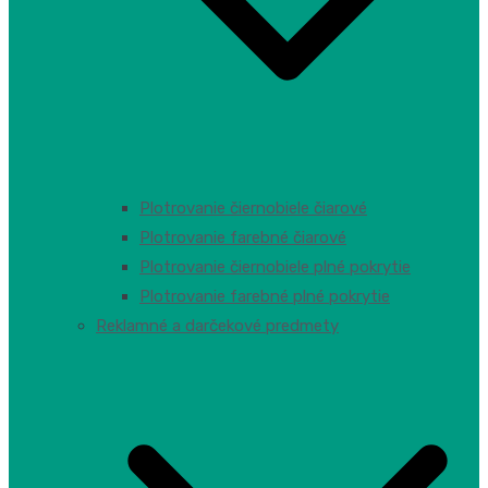
Plotrovanie čiernobiele čiarové
Plotrovanie farebné čiarové
Plotrovanie čiernobiele plné pokrytie
Plotrovanie farebné plné pokrytie
Reklamné a darčekové predmety