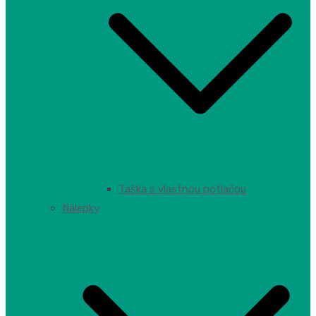
Taška s vlastnou potlačou
Nálepky