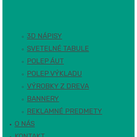
3D NÁPISY
SVETELNÉ TABULE
POLEP ÁUT
POLEP VÝKLADU
VÝROBKY Z DREVA
BANNERY
REKLAMNÉ PREDMETY
O NÁS
KONTAKT