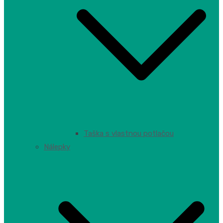
Taška s vlastnou potlačou
Nálepky