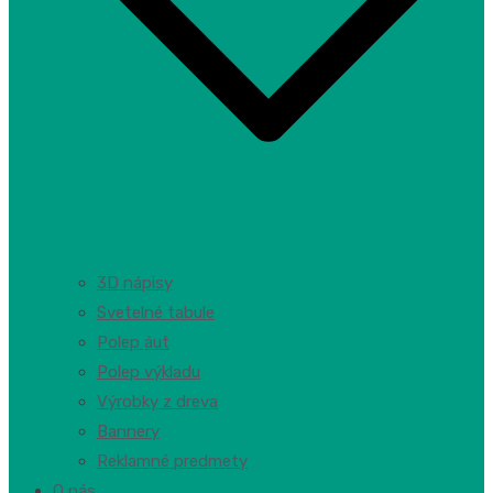
3D nápisy
Svetelné tabule
Polep áut
Polep výkladu
Výrobky z dreva
Bannery
Reklamné predmety
O nás