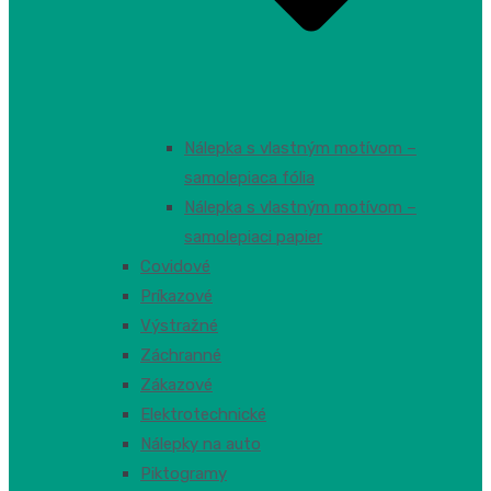
Nálepka s vlastným motívom –
samolepiaca fólia
Nálepka s vlastným motívom –
samolepiaci papier
Covidové
Príkazové
Výstražné
Záchranné
Zákazové
Elektrotechnické
Nálepky na auto
Piktogramy