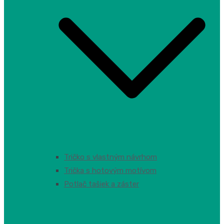
Tričko s vlastným návrhom
Trička s hotovým motívom
Potlač tašiek a záster