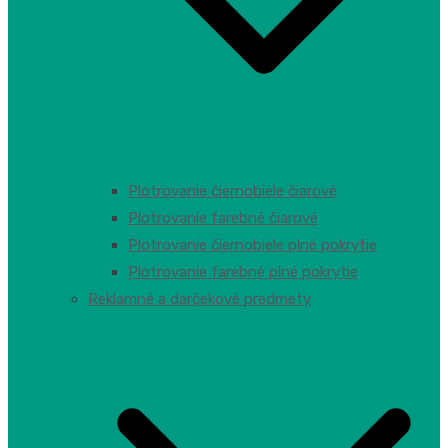
Plotrovanie čiernobiele čiarové
Plotrovanie farebné čiarové
Plotrovanie čiernobiele plné pokrytie
Plotrovanie farebné plné pokrytie
Reklamné a darčekové predmety