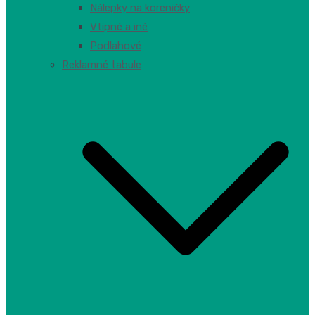
Nálepky na koreničky
Vtipné a iné
Podlahové
Reklamné tabule