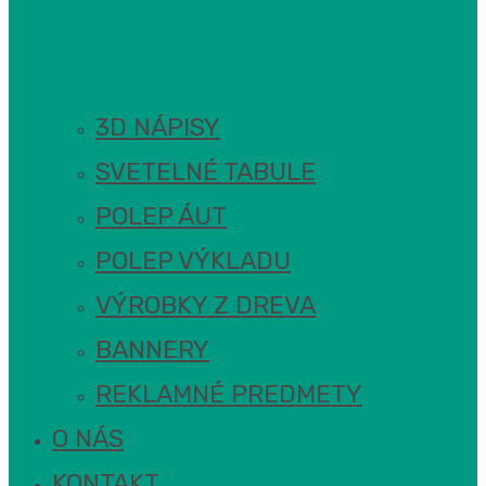
3D NÁPISY
SVETELNÉ TABULE
POLEP ÁUT
POLEP VÝKLADU
VÝROBKY Z DREVA
BANNERY
REKLAMNÉ PREDMETY
O NÁS
KONTAKT