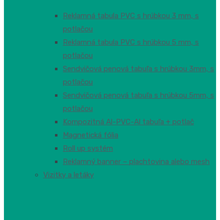
Reklamná tabula PVC s hrúbkou 3 mm, s
potlačou
Reklamná tabula PVC s hrúbkou 5 mm, s
potlačou
Sendvičová penová tabuľa s hrúbkou 3mm, s
potlačou
Sendvičová penová tabuľa s hrúbkou 5mm, s
potlačou
Kompozitná Al-PVC-Al tabuľa + potlač
Magnetická fólia
Roll up systém
Reklamný banner – plachtovina alebo mesh
Vizitky a letáky