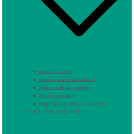
Obraz na plátne
Hrnček s vlastnou potlačou
Potlač podložky pod myš
Výroba odznakov
Magnetky bez alebo s otvárakom
Potlač tričiek a iného textilu