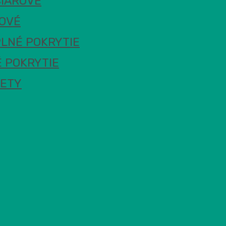
ČIAROVÉ
ROVÉ
PLNÉ POKRYTIE
 POKRYTIE
METY