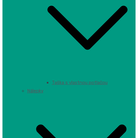
Taška s vlastnou potlačou
Nálepky