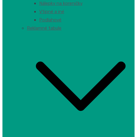
Nálepky na koreničky
Vtipné a iné
Podlahové
Reklamné tabule