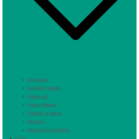
3D nápisy
Svetelné tabule
Polep áut
Polep výkladu
Výrobky z dreva
Bannery
Reklamné predmety
O nás