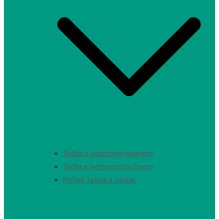
Tričko s vlastným návrhom
Trička s hotovým motívom
Potlač tašiek a záster