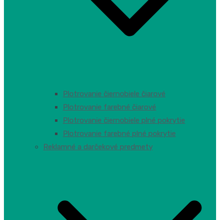
Plotrovanie čiernobiele čiarové
Plotrovanie farebné čiarové
Plotrovanie čiernobiele plné pokrytie
Plotrovanie farebné plné pokrytie
Reklamné a darčekové predmety