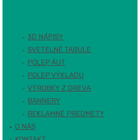
3D NÁPISY
SVETELNÉ TABULE
POLEP ÁUT
POLEP VÝKLADU
VÝROBKY Z DREVA
BANNERY
REKLAMNÉ PREDMETY
O NÁS
KONTAKT