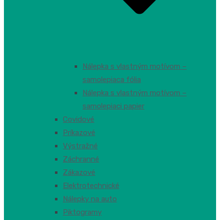
Nálepka s vlastným motívom –
samolepiaca fólia
Nálepka s vlastným motívom –
samolepiaci papier
Covidové
Príkazové
Výstražné
Záchranné
Zákazové
Elektrotechnické
Nálepky na auto
Piktogramy