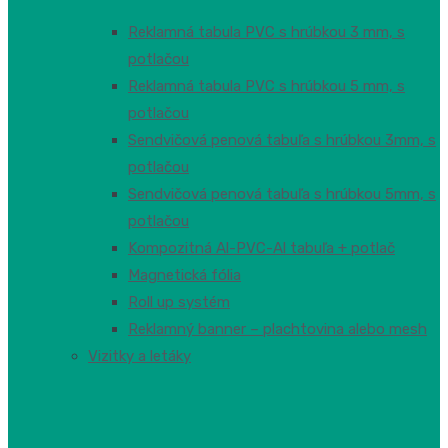
Reklamná tabula PVC s hrúbkou 3 mm, s
potlačou
Reklamná tabula PVC s hrúbkou 5 mm, s
potlačou
Sendvičová penová tabuľa s hrúbkou 3mm, s
potlačou
Sendvičová penová tabuľa s hrúbkou 5mm, s
potlačou
Kompozitná Al-PVC-Al tabuľa + potlač
Magnetická fólia
Roll up systém
Reklamný banner – plachtovina alebo mesh
Vizitky a letáky