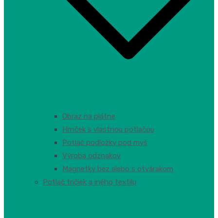
Obraz na plátne
Hrnček s vlastnou potlačou
Potlač podložky pod myš
Výroba odznakov
Magnetky bez alebo s otvárakom
Potlač tričiek a iného textilu