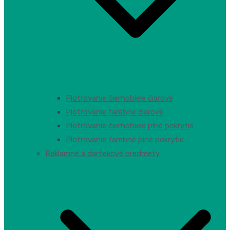
Plotrovanie čiernobiele čiarové
Plotrovanie farebné čiarové
Plotrovanie čiernobiele plné pokrytie
Plotrovanie farebné plné pokrytie
Reklamné a darčekové predmety