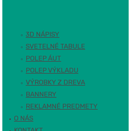
3D NÁPISY
SVETELNÉ TABULE
POLEP ÁUT
POLEP VÝKLADU
VÝROBKY Z DREVA
BANNERY
REKLAMNÉ PREDMETY
O NÁS
KONTAKT