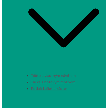
Tričko s vlastným návrhom
Trička s hotovým motívom
Potlač tašiek a záster