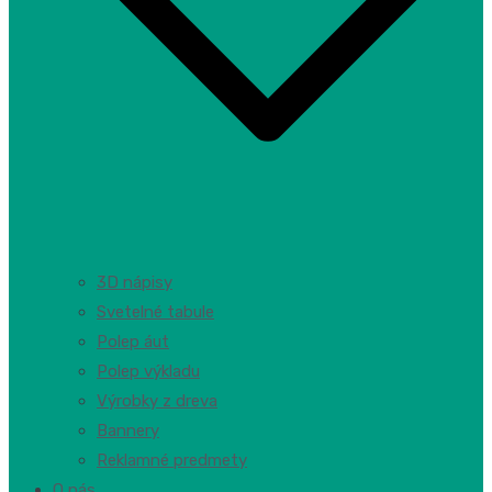
3D nápisy
Svetelné tabule
Polep áut
Polep výkladu
Výrobky z dreva
Bannery
Reklamné predmety
O nás