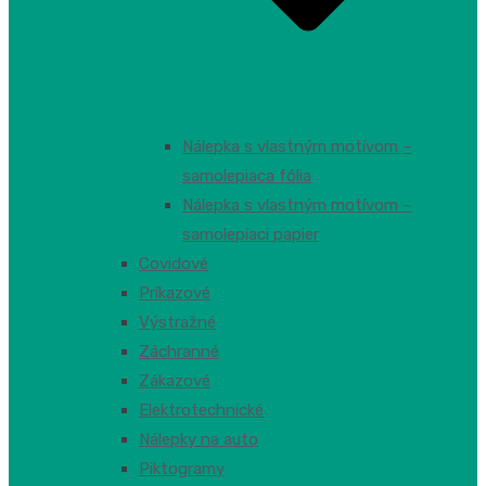
Nálepka s vlastným motívom –
samolepiaca fólia
Nálepka s vlastným motívom –
samolepiaci papier
Covidové
Príkazové
Výstražné
Záchranné
Zákazové
Elektrotechnické
Nálepky na auto
Piktogramy