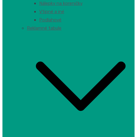
Nálepky na koreničky
Vtipné a iné
Podlahové
Reklamné tabule