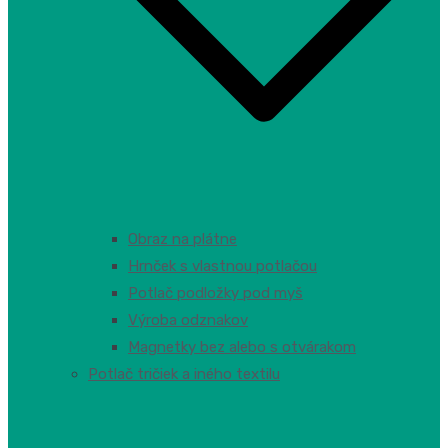
Obraz na plátne
Hrnček s vlastnou potlačou
Potlač podložky pod myš
Výroba odznakov
Magnetky bez alebo s otvárakom
Potlač tričiek a iného textilu