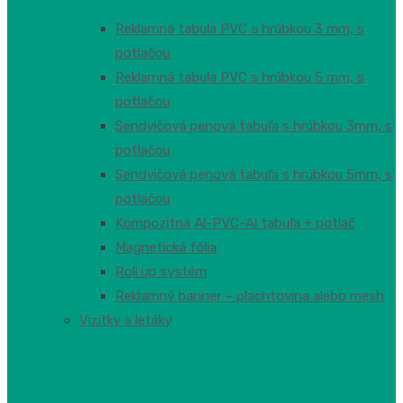
Reklamná tabula PVC s hrúbkou 3 mm, s
potlačou
Reklamná tabula PVC s hrúbkou 5 mm, s
potlačou
Sendvičová penová tabuľa s hrúbkou 3mm, s
potlačou
Sendvičová penová tabuľa s hrúbkou 5mm, s
potlačou
Kompozitná Al-PVC-Al tabuľa + potlač
Magnetická fólia
Roll up systém
Reklamný banner – plachtovina alebo mesh
Vizitky a letáky