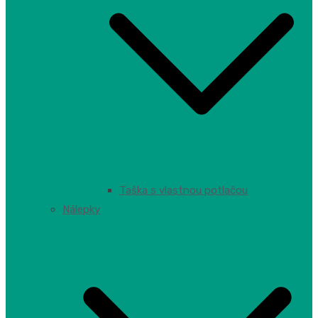
Taška s vlastnou potlačou
Nálepky